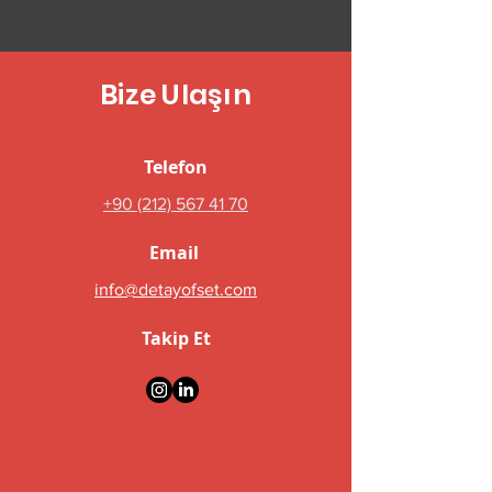
Bize Ulaşın
Telefon
+90 (212) 567 41 70
Email
info@detayofset.com
Takip Et