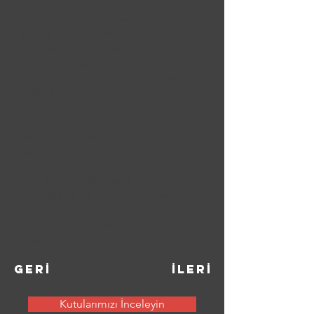
Oyuncaklar için en yaratıcı ve eğlenceli 
ambalaj çözümleri olabilirler. Hem 
yuvarlak yapıları, özelleştirilebilir dış 
yüzeyleri ile çocukların ilgisini çekerken, 
ebeveynler içinde düzenli ve sağlam 
saklama kutuları olabilirler. 
Karton silindir kutular, markalar için ise 
raflarda en dikkat çekici ürünler 
olacaklardır. 
Özellikle oyuncak sektörü hitap ettikleri 
çocuklara en güzel dünyayı bırakabilmek 
adına tamamen çevreci silindir kutuları 
tercih etmeleri marka değerlerini en 
yukarı taşıyacaktır.
GERİ
İLERİ
Kutularımızı İnceleyin