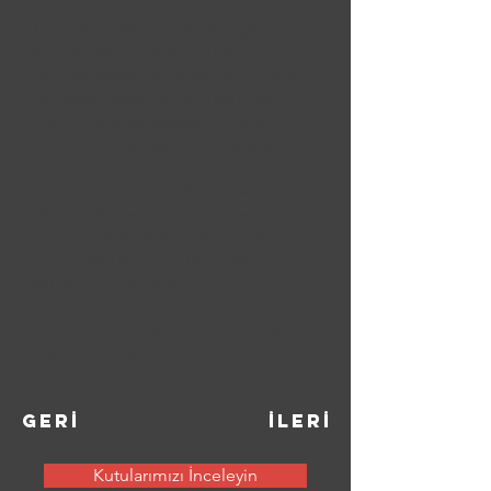
Kozmetik sektörü, tüketicilerin görsel 
algısına hitap eden bir endüstridir. Bu 
nedenle karton silindir kutularımız zarif 
ve modern tasarımları ile ürünlerinize 
lüks bir dokunuş katacak ve marka 
prestijinizi en üst seviyeye çıkaracaklardır.
Tüketiciler sürdürülebilir ambalaj 
çözümlerine sahip markalara daha fazla 
güven duyarlar. Karton silindir kutularımız 
çevre dostu özellikleri ile markanızı bir 
üst seviyeye taşıyacaklardır. 
Farklı kozmetik ürünleriniz için bir çok 
çeşit ile ambalaj ürünlerimiz sizleri 
bekliyor.
GERİ
İLERİ
Kutularımızı İnceleyin