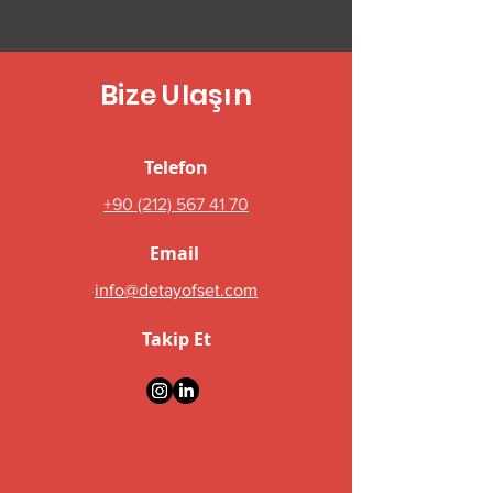
Bize Ulaşın
Telefon
+90 (212) 567 41 70
Email
info@detayofset.com
Takip Et