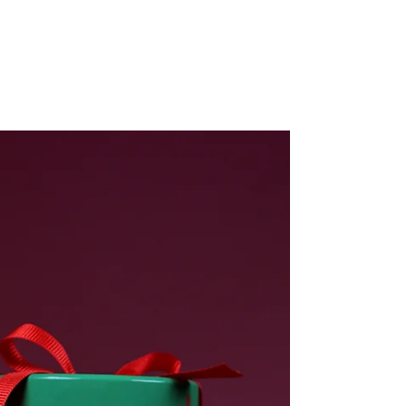
AEROSOL SISELER
IÇIN %100 KARTON
KAPAK: DOGAYA
DOST BIR DEVRIM