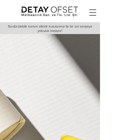
Sürdürülebilir karton silindir kutularımız ile bir üst seviyeye
yolculuk başlıyor!