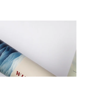
Karton Silindir
Kutuların
Tüketici
Algısındaki Rolü