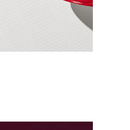
AEROSOL SISELER
IÇIN %100 KARTON
KAPAK: DOGAYA
DOST BIR DEVRIM