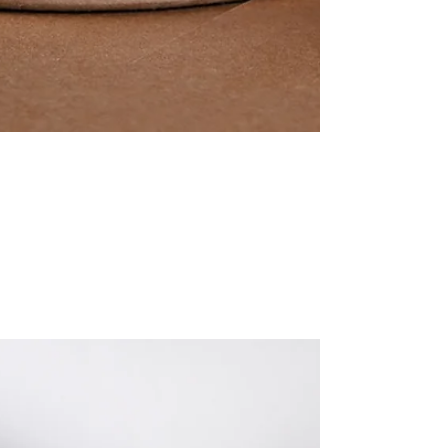
Karton Silindir
Kutuların
Tüketici
Algısındaki Rolü