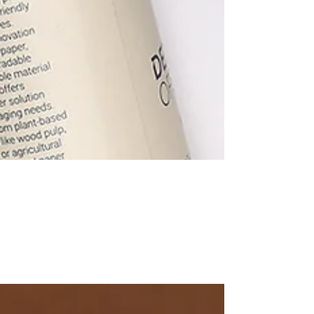
Karton Silindir
Kutuların
Faydaları