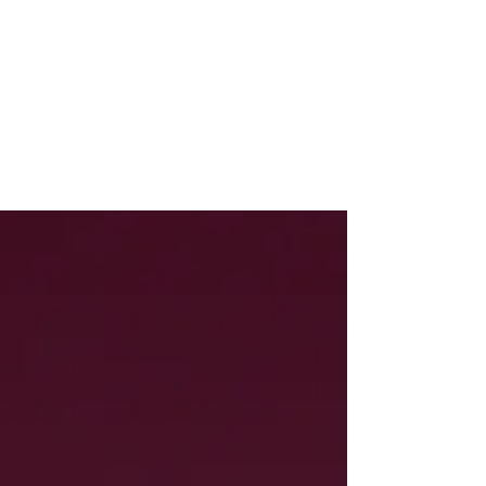
AEROSOL SISELER
IÇIN %100 KARTON
KAPAK: DOGAYA
DOST BIR DEVRIM